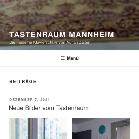
TASTENRAUM MANNHEIM
Die moderne Klavierschule von Adrian Zalten
Menü
BEITRÄGE
VERÖFFENTLICHT
DEZEMBER 7, 2021
AM
Neue Bilder vom Tastenraum